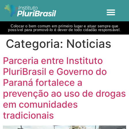
Colocar o bem comum em primeiro lugar e atuar sempre que
possível para promovê-lo é dever de todo cidadão responsável.
Categoria:
Noticias
Parceria entre Instituto
PluriBrasil e Governo do
Paraná fortalece a
prevenção ao uso de drogas
em comunidades
tradicionais