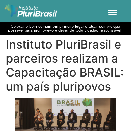
Colocar o bem comum em primeiro lugar e atuar sempre que
possível para promovê-lo é dever de todo cidadão responsável.
Instituto PluriBrasil e
parceiros realizam a
Capacitação BRASIL:
um país pluripovos